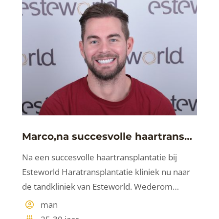
Marco,na succesvolle haartransplantatie nu naar de tandarts
Na een succesvolle haartransplantatie bij
Esteworld Haratransplantatie kliniek nu naar
de tandkliniek van Esteworld. Wederom
uitmuntende service.
man