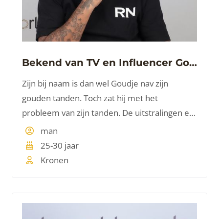
Bekend van TV en Influencer Goudtje
Zijn bij naam is dan wel Goudje nav zijn
gouden tanden. Toch zat hij met het
probleem van zijn tanden. De uitstralingen en
ongemakken met eten zorgden ervoor dat hij
man
graag wat aan zijn tanden liet doen. Een mooi
25-30 jaar
voorbeeld van wat een mooie set tanden doet
Kronen