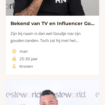
Bekend van TV en Influencer Goudtje
Zijn bij naam is dan wel Goudje nav zijn
gouden tanden. Toch zat hij met het
probleem van zijn tanden. De uitstralingen en
man
ongemakken met eten zorgden ervoor dat hij
25-30 jaar
graag wat aan zijn tanden liet doen. Een mooi
Kronen
voorbeeld van wat een mooie set tanden doet