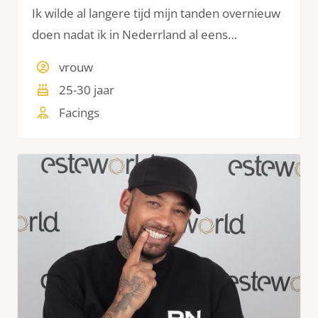
Ik wilde al langere tijd mijn tanden overnieuw
doen nadat ik in Nederrland al eens
Facings had laten plaatsen. De bovenkant was
vrouw
al gedaan maar dat kon nog veel mooier. De
25-30 jaar
onderkant was helemaal nog niet gedaan.
Facings