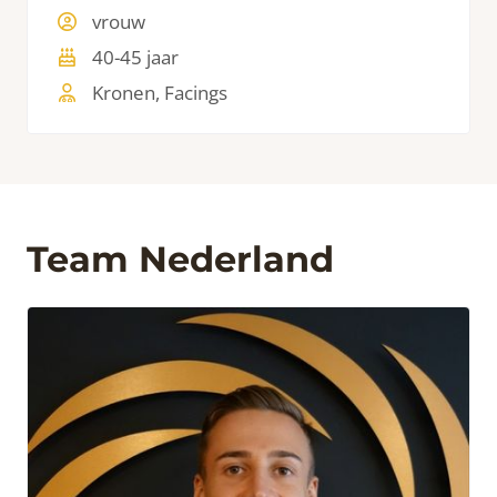
scheef staan. Door middel van facings hebben
vrouw
we haar de witte lach die haar zo mooi staat
40-45 jaar
terug gegeven.
Kronen, Facings
Team Nederland