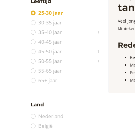
Leeftijd
tan
25-30 jaar
Veel jon
30-35 jaar
klinieke
35-40 jaar
1
40-45 jaar
Rede
45-50 jaar
1
Be
50-55 jaar
1
Mo
55-65 jaar
Pe
65+ jaar
Mo
Land
Nederland
België