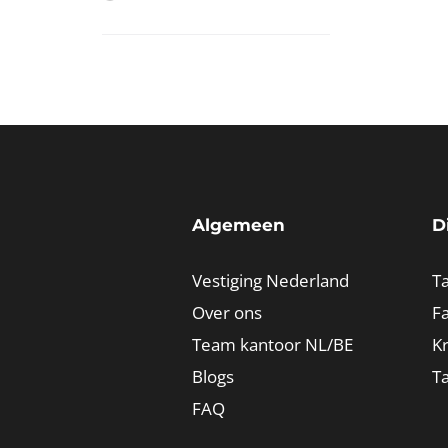
Algemeen
D
Vestiging Nederland
Ta
Over ons
Fa
Team kantoor NL/BE
K
Blogs
T
FAQ