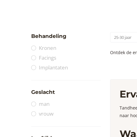
Behandeling
25-30 jaar
Kronen
Ontdek de er
Facings
Implantaten
Erv
Geslacht
man
Tandheel
vrouw
naar hoo
Waa