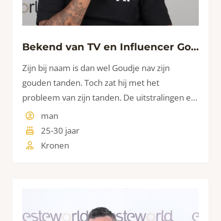
Bekend van TV en Influencer Goudtje
Zijn bij naam is dan wel Goudje nav zijn
gouden tanden. Toch zat hij met het
probleem van zijn tanden. De uitstralingen en
ongemakken met eten zorgden ervoor dat hij
man
graag wat aan zijn tanden liet doen. Een mooi
25-30 jaar
voorbeeld van wat een mooie set tanden doet
Kronen