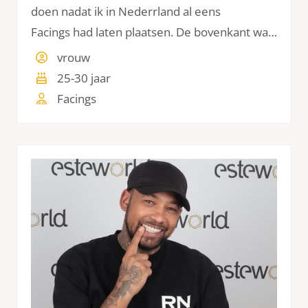
doen nadat ik in Nederrland al eens
Facings had laten plaatsen. De bovenkant was
al gedaan maar dat kon nog veel mooier. De
vrouw
onderkant was helemaal nog niet gedaan.
25-30 jaar
Facings