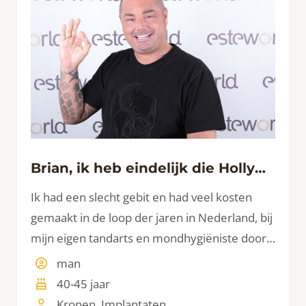
Brian, ik heb eindelijk die Hollywood Smile
Ik had een slecht gebit en had veel kosten
gemaakt in de loop der jaren in Nederland, bij
mijn eigen tandarts en mondhygiëniste door
jarenlange behandelingen, problemen met
man
tanden door medicatie gebruik, en wat
40-45 jaar
behoorlijk in de papieren is gelopen.
Kronen, Implantaten