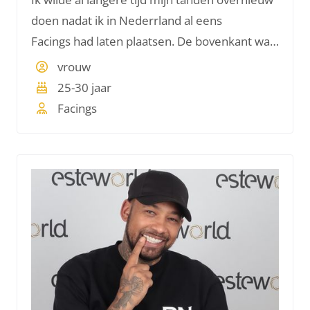
doen nadat ik in Nederrland al eens
Facings had laten plaatsen. De bovenkant was
al gedaan maar dat kon nog veel mooier. De
vrouw
onderkant was helemaal nog niet gedaan.
25-30 jaar
Facings