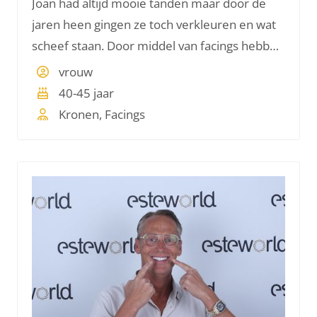
Joan had altijd mooie tanden maar door de
jaren heen gingen ze toch verkleuren en wat
scheef staan. Door middel van facings hebben
we haar de witte lach die haar zo mooi staat
vrouw
terug gegeven.
40-45 jaar
Kronen, Facings