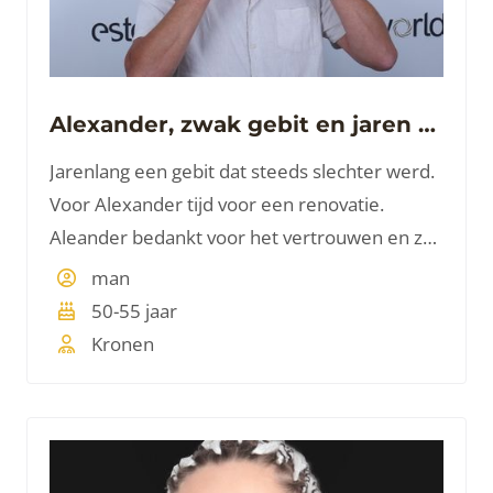
Alexander, zwak gebit en jaren gerookt
Jarenlang een gebit dat steeds slechter werd.
Voor Alexander tijd voor een renovatie.
Aleander bedankt voor het vertrouwen en zo
mooi om te zien hoe blij je was na de
man
behandeling.
50-55 jaar
Kronen