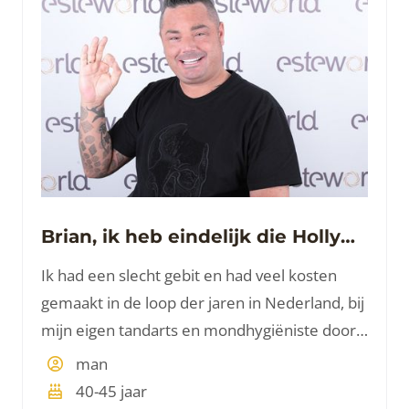
Brian, ik heb eindelijk die Hollywood Smile
Ik had een slecht gebit en had veel kosten
gemaakt in de loop der jaren in Nederland, bij
mijn eigen tandarts en mondhygiëniste door
jarenlange behandelingen, problemen met
man
tanden door medicatie gebruik, en wat
40-45 jaar