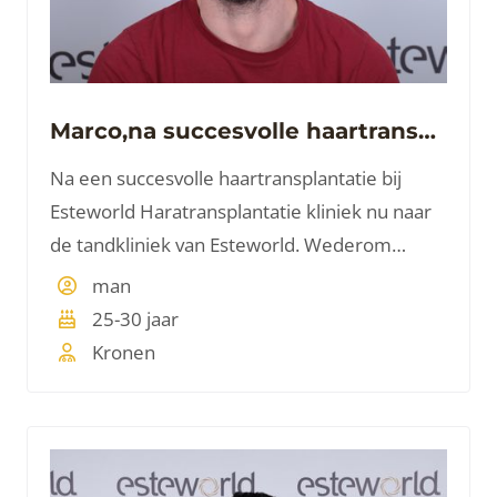
Marco,na succesvolle haartransplantatie nu naar de tandarts
Na een succesvolle haartransplantatie bij
Esteworld Haratransplantatie kliniek nu naar
de tandkliniek van Esteworld. Wederom
uitmuntende service.
man
25-30 jaar
Kronen