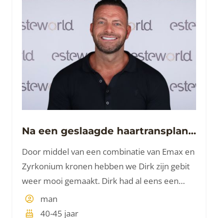
Na een geslaagde haartransplantatie nu Tanden
Door middel van een combinatie van Emax en
Zyrkonium kronen hebben we Dirk zijn gebit
weer mooi gemaakt. Dirk had al eens een
haartransplantate gedaan bij ons in de
man
plastisch chirurgische vestiging. Nu kwam hij
40-45 jaar