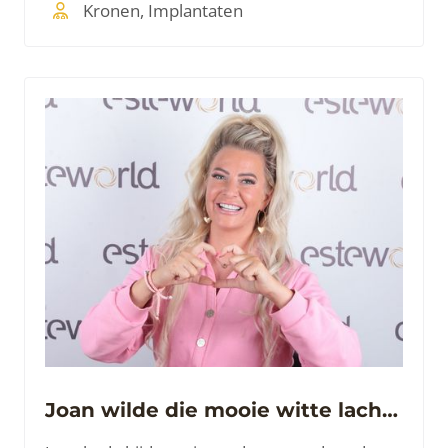
behoorlijk in de papieren is gelopen.
Kronen, Implantaten
Joan wilde die mooie witte lach terug