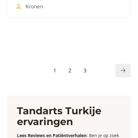
naar onze tandarts kliniek.
Kronen
1
2
3
Tandarts Turkije
ervaringen
Lees Reviews en Patiëntverhalen
: Ben je op zoek