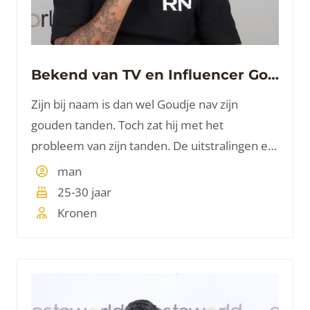
Bekend van TV en Influencer Goudtje
Zijn bij naam is dan wel Goudje nav zijn
gouden tanden. Toch zat hij met het
probleem van zijn tanden. De uitstralingen en
ongemakken met eten zorgden ervoor dat hij
man
graag wat aan zijn tanden liet doen. Een mooi
25-30 jaar
voorbeeld van wat een mooie set tanden doet
Kronen