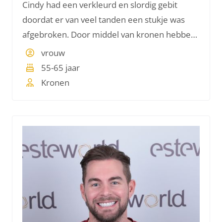
Cindy had een verkleurd en slordig gebit
doordat er van veel tanden een stukje was
afgebroken. Door middel van kronen hebben
we dit hersteld. Cindy wilde graag natuurlijke
vrouw
kleur tanden die goed bij haar leeftijd past.
55-65 jaar
Kronen