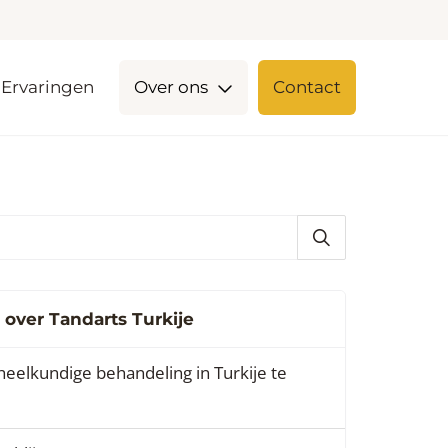
Ervaringen
Over ons
Contact
 over Tandarts Turkije
dheelkundige behandeling in Turkije te