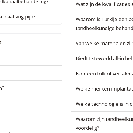
elkanaalbehandeling?
Wat zijn de kwalificatie
 plaatsing pijn?
Waarom is Turkije een b
tandheelkundige behand
e
Van welke materialen zi
Biedt Esteworld all-in b
Is er een tolk of vertaler
n?
Welke merken implantat
Welke technologie is in d
Waarom zijn tandheelkun
voordelig?