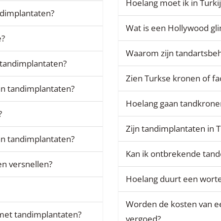
Hoelang moet ik in Turkij
andimplantaten?
Wat is een Hollywood gl
e?
Waarom zijn tandartsbeh
 tandimplantaten?
Zien Turkse kronen of fac
an tandimplantaten?
Hoelang gaan tandkronen
?
Zijn tandimplantaten in T
 van tandimplantaten?
Kan ik ontbrekende tande
en versnellen?
Hoelang duurt een worte
Worden de kosten van ee
 met tandimplantaten?
vergoed?