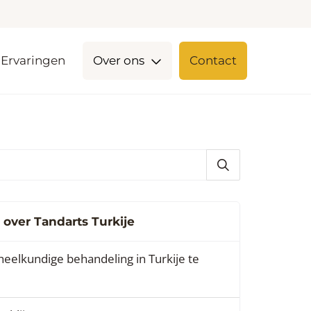
Ervaringen
Over ons
Contact
 over Tandarts Turkije
dheelkundige behandeling in Turkije te