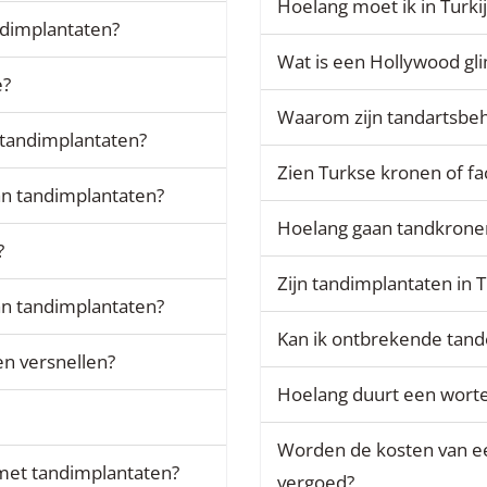
Hoelang moet ik in Turkij
andimplantaten?
Wat is een Hollywood gl
e?
Waarom zijn tandartsbeh
 tandimplantaten?
Zien Turkse kronen of fac
an tandimplantaten?
Hoelang gaan tandkronen
?
Zijn tandimplantaten in T
 van tandimplantaten?
Kan ik ontbrekende tande
en versnellen?
Hoelang duurt een worte
Worden de kosten van ee
 met tandimplantaten?
vergoed?